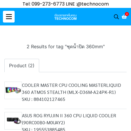
Tel: 099-273-6773 LINE :@technocom
0
2 Results for tag "ชุดน้ำปิด 360mm"
Product (2)
COOLER MASTER CPU COOLING MASTERLIQUID
360 ATMOS STEALTH (MLX-D36M-A24PK-R1)
SKU : 884102127465
ASUS ROG RYUJIN II 360 CPU LIQUID COOLER
(90RC00B0-M0UAY2)
SKU : 195553885485