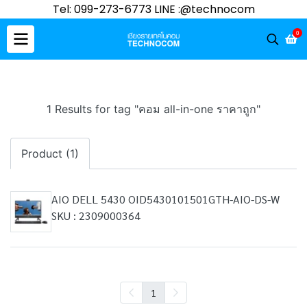
Tel: 099-273-6773 LINE :@technocom
0
1 Results for tag "คอม all-in-one ราคาถูก"
Product (1)
AIO DELL 5430 OID5430101501GTH-AIO-DS-W
SKU : 2309000364
1