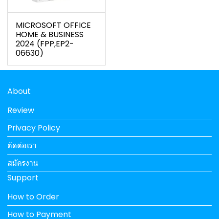
MICROSOFT OFFICE
HOME & BUSINESS
2024 (FPP,EP2-
06630)
About
Review
Privacy Policy
ติดต่อเรา
สมัครงาน
Support
How to Order
How to Payment