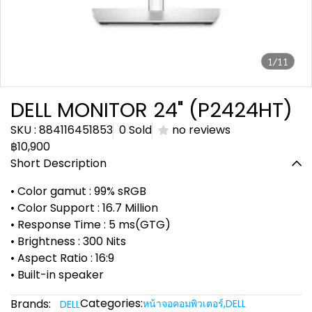
1/11
DELL MONITOR 24" (P2424HT)
SKU : 884116451853
0 Sold
no reviews
฿10,900
Short Description
• Color gamut : 99% sRGB
• Color Support : 16.7 Million
• Response Time : 5 ms(GTG)
• Brightness : 300 Nits
• Aspect Ratio : 16:9
• Built-in speaker
Categories:
Brands:
หน้าจอคอมพิวเตอร์
,
DELL
DELL