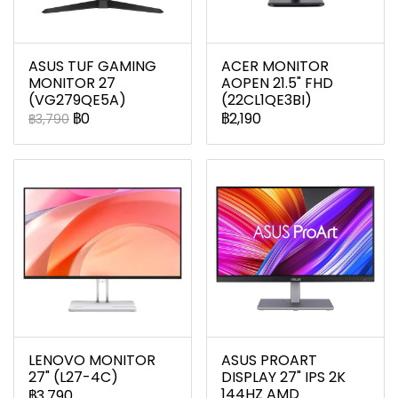
ASUS TUF GAMING
ACER MONITOR
MONITOR 27
AOPEN 21.5" FHD
(VG279QE5A)
(22CL1QE3BI)
฿0
฿2,190
฿3,790
LENOVO MONITOR
ASUS PROART
27" (L27-4C)
DISPLAY 27" IPS 2K
144HZ AMD
฿3,790