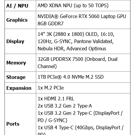
AMD XDNA NPU (up to 50 TOPS)
AI / NPU
NVIDIA® GeForce RTX 5060 Laptop GPU
Graphics
8GB GDDR7
14" 3K (2880 x 1800) OLED, 16:10,
Display
120Hz, G-SYNC, Pantone Validated,
Nebula HDR, Advanced Optimus
32GB LPDDR5X 7500 (Onboard, Dual
Memory
Channel)
1TB PCIe® 4.0 NVMe M.2 SSD
Storage
1x M.2 PCIe
Expansion
1x HDMI 2.1 FRL
2x USB 3.2 Gen 2 Type-A
1x USB 3.2 Gen 2 Type-C (DisplayPort /
PD / G-SYNC)
Ports
1x USB 4 Type-C (40Gbps, DisplayPort /
PD)