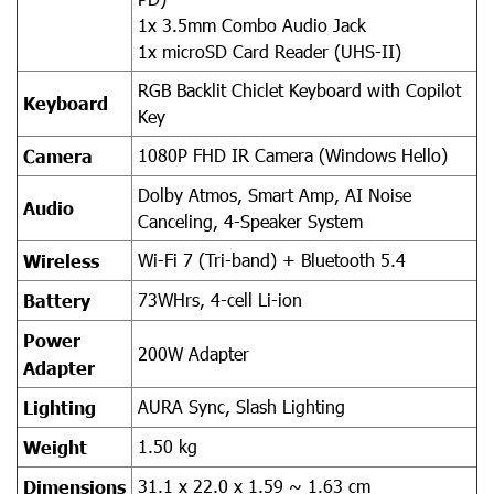
1x 3.5mm Combo Audio Jack
1x microSD Card Reader (UHS-II)
RGB Backlit Chiclet Keyboard with Copilot
Keyboard
Key
1080P FHD IR Camera (Windows Hello)
Camera
Dolby Atmos, Smart Amp, AI Noise
Audio
Canceling, 4-Speaker System
Wi-Fi 7 (Tri-band) + Bluetooth 5.4
Wireless
73WHrs, 4-cell Li-ion
Battery
Power
200W Adapter
Adapter
AURA Sync, Slash Lighting
Lighting
1.50 kg
Weight
31.1 x 22.0 x 1.59 ~ 1.63 cm
Dimensions