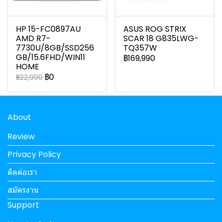
HP 15-FC0897AU
ASUS ROG STRIX
AMD R7-
SCAR 18 G835LWG-
7730U/8GB/SSD256
TQ357W
GB/15.6FHD/WIN11
฿169,990
HOME
฿0
฿22,990
About
Review
Privacy Policy
ติดต่อเรา
สมัครงาน
Support