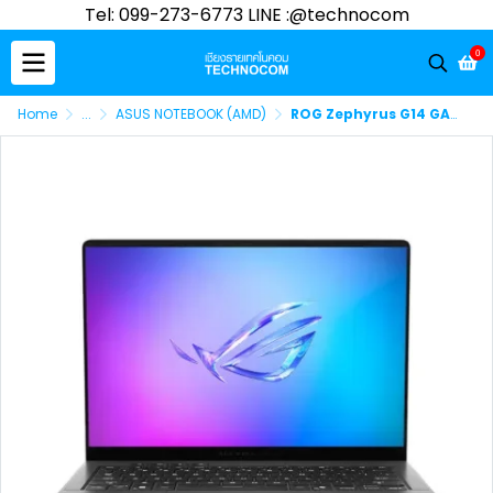
Tel: 099-273-6773 LINE :@technocom
0
Home
...
ASUS NOTEBOOK (AMD)
ROG Zephyrus G14 GA403GM-SY109WA