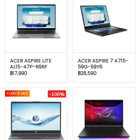
ACER ASPIRE LITE
ACER ASPIRE 7 A715-
AL15-47P-R9RF
59G-59Y6
฿17,990
฿28,590
-100%
FLASH
SALE