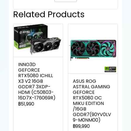
Related Products
INNO3D
GEFORCE
RTX5080 ICHILL
ASUS ROG
X3 V2 16GB
ASTRAL GAMING
GDDR7 3XDP-
GEFORCE
HDMI (C50803-
RTX5080 OC
16D7X-176069R)
MIKU EDITION
฿51,990
/16GB
GDDR7(90YV0LV
9-M0NM00)
฿99,990