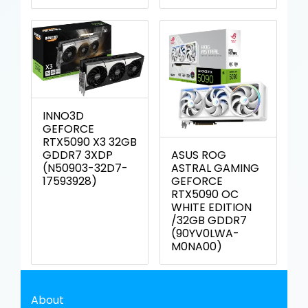
INNO3D
GEFORCE
RTX5090 X3 32GB
ASUS ROG
GDDR7 3XDP
ASTRAL GAMING
(N50903-32D7-
GEFORCE
17593928)
RTX5090 OC
WHITE EDITION
/32GB GDDR7
(90YV0LWA-
M0NA00)
About