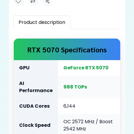
Share
Product description
RTX 5070 Specifications
GPU
GeForce RTX 5070
AI
988 TOPs
Performance
CUDA Cores
6,144
OC 2572 MHz / Boost
Clock Speed
2542 MHz