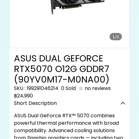
1/5
ASUS DUAL GEFORCE
RTX5070 O12G GDDR7
(90YV0M17-M0NA00)
SKU : 199291046214
0 Sold
no reviews
฿24,990
Short Description
ASUS Dual GeForce RTX™ 5070 combines
powerful thermal performance with broad
compatibility. Advanced cooling solutions
from flagship graphics cards — including two