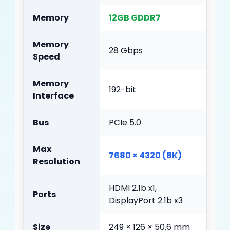
Memory
12GB GDDR7
Memory
28 Gbps
Speed
Memory
192-bit
Interface
Bus
PCIe 5.0
Max
7680 × 4320 (8K)
Resolution
HDMI 2.1b x1,
Ports
DisplayPort 2.1b x3
Size
249 × 126 × 50.6 mm