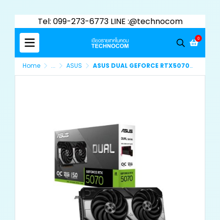
Tel: 099-273-6773 LINE :@technocom
0
Home
...
ASUS
ASUS DUAL GEFORCE RTX5070 O12G GDDR7 (90YV0M17-M0NA00)