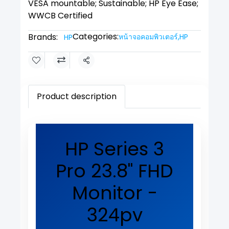
VESA mountable; Sustainable; HP Eye Ease;
WWCB Certified
Categories:
Brands:
หน้าจอคอมพิวเตอร์
,
HP
HP
Share
Product description
HP Series 3
Pro 23.8" FHD
Monitor -
324pv