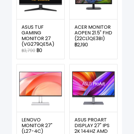
ASUS TUF
ACER MONITOR
GAMING
AOPEN 21.5" FHD
MONITOR 27
(22CL1QE3BI)
(VG279QE5A)
฿2,190
฿0
฿3,790
LENOVO
ASUS PROART
MONITOR 27"
DISPLAY 27" IPS
(L27-4C)
2K 144HZ AMD