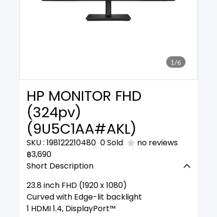
1/6
HP MONITOR FHD
(324pv)
(9U5C1AA#AKL)
SKU : 198122210480
0 Sold
no reviews
฿3,690
Short Description
23.8 inch FHD (1920 x 1080)
Curved with Edge-lit backlight
1 HDMI 1.4, DisplayPort™