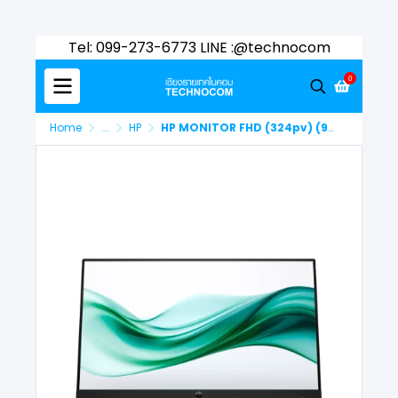
Tel: 099-273-6773 LINE :@technocom
0
Home
...
HP
HP MONITOR FHD (324pv) (9U5C1AA#AKL)