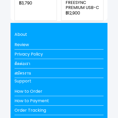
FREESYNC
฿3,790
PREMIUM USB-C
฿12,900
About
Review
Privacy Policy
ติดต่อเรา
สมัครงาน
Support
How to Order
How to Payment
Order Tracking