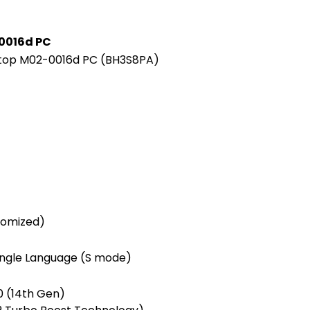
-0016d PC
top M02-0016d PC (BH3S8PA)
stomized)
ingle Language (S mode)
0 (14th Gen)