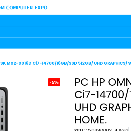
M COMPUTER EXPO
SK M02-0016D Ci7-14700/16GB/SSD 512GB/ UHD GRAPHICS/ 
PC HP OMN
-6%
Ci7-14700
UHD GRAPH
HOME.
SKU : 2301180003
4 Sold