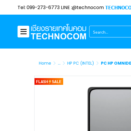
Tel: 099-273-6773 LINE :@technocom
TECHNOCO
Home
...
HP PC (INTEL)
PC HP OMNIDE
FLASH
SALE