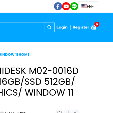
EN
0
Login
Register
WINDOW 11 HOME.
IDESK M02-0016D
/16GB/SSD 512GB/
ICS/ WINDOW 11
no reviews