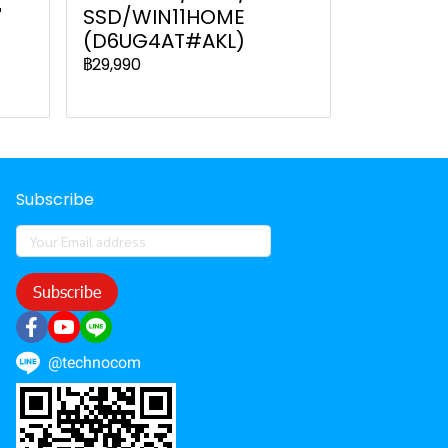
"
SSD/WIN11HOME
(D6UG4AT#AKL)
฿29,990
Subscribe
Subscribe
@technocom