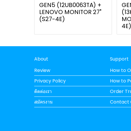
GEN5 (12UB0063TA) +
GE
LENOVO MONITOR 27"
(1
(S27-4E)
MON
4E
About
Support
Review
How to O
Privacy Policy
How to 
ติดต่อเรา
Order Tr
สมัครงาน
Contact 