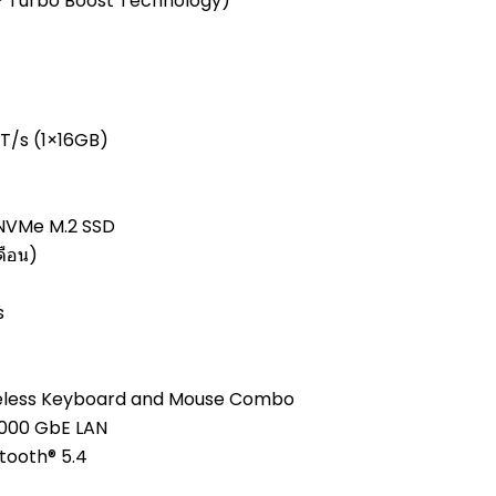
el® Turbo Boost Technology)
/s (1×16GB)
NVMe M.2 SSD
ดือน)
s
reless Keyboard and Mouse Combo
1000 GbE LAN
etooth® 5.4