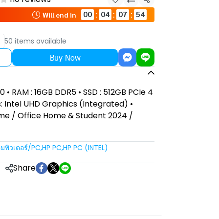
Share
00
04
07
53
:
:
:
Will end in
50 items available
Buy Now
00 • RAM : 16GB DDR5 • SSD : 512GB PCIe 4
 Intel UHD Graphics (Integrated) •
me / Office Home & Student 2024 /
มพิวเตอร์/PC
,
HP PC
,
HP PC (INTEL)
Share