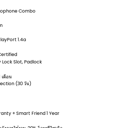
rophone Combo
mm
playPort 1.4a
ertified
 Lock Slot, Padlock
 เดือน
ction (30 วัน)
anty + Smart Friend 1 Year