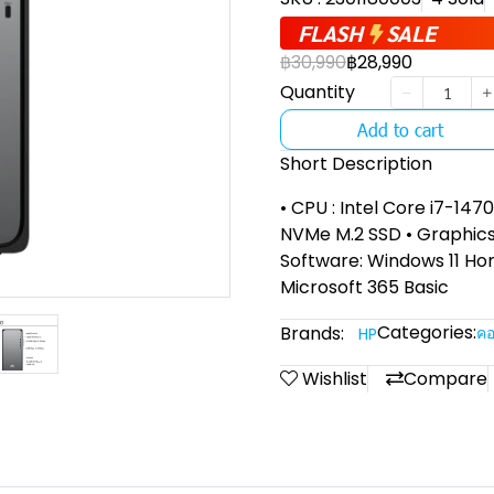
FLASH
SALE
฿30,990
฿28,990
Quantity
Add to cart
Short Description
• CPU : Intel Core i7-147
NVMe M.2 SSD • Graphics:
Software: Windows 11 Ho
Microsoft 365 Basic
Categories:
Brands:
คอ
HP
Wishlist
Compare