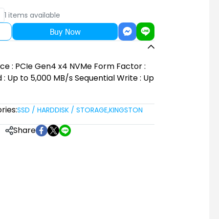
1 items available
Buy Now
ace : PCIe Gen4 x4 NVMe Form Factor :
 : Up to 5,000 MB/s Sequential Write : Up
ries:
SSD / HARDDISK / STORAGE
,
KINGSTON
Share