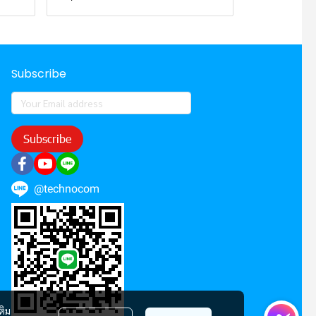
Subscribe
Subscribe
@technocom
ติม