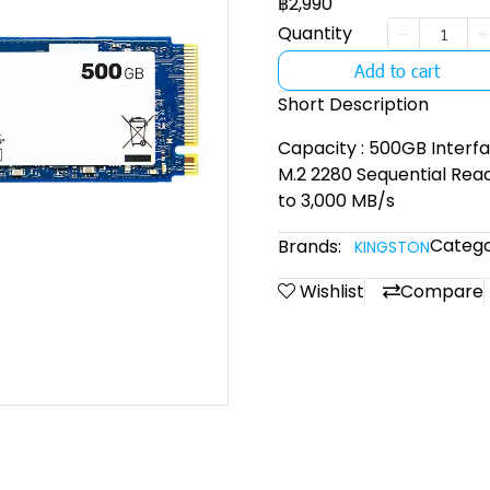
฿2,990
Quantity
Add to cart
Short Description
Capacity : 500GB Interf
M.2 2280 Sequential Read
to 3,000 MB/s
Catego
Brands:
KINGSTON
Wishlist
Compare