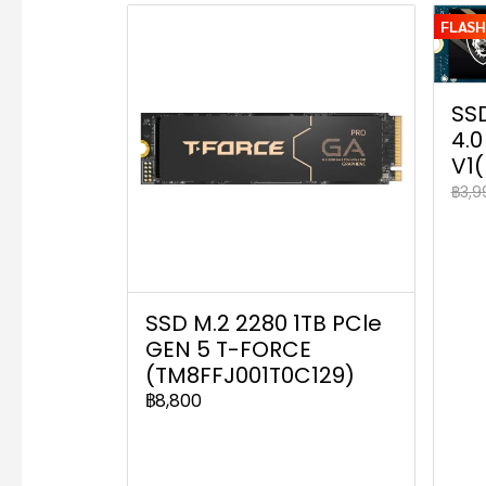
FLASH
SS
4.
V1
฿3,9
SSD M.2 2280 1TB PCle
GEN 5 T-FORCE
(TM8FFJ001T0C129)
฿8,800