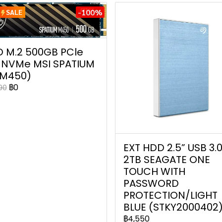
-100%
SALE
D M.2 500GB PCle
0 NVMe MSI SPATIUM
(M450)
฿0
90
EXT HDD 2.5” USB 3.
2TB SEAGATE ONE
TOUCH WITH
PASSWORD
PROTECTION/LIGHT
BLUE (STKY2000402
฿4,550