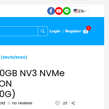
EN
0
Login
Register
N (SNV3S/500G)
00GB NV3 NVMe
TON
0G)
old
no reviews
Share