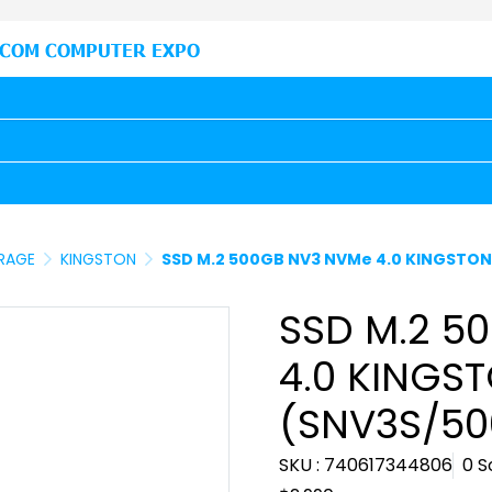
COM COMPUTER EXPO
ORAGE
KINGSTON
SSD M.2 500GB NV3 NVMe 4.0 KINGSTO
SSD M.2 5
4.0 KINGS
(SNV3S/50
SKU : 740617344806
0 S