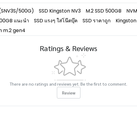
 (SNV3S/500G)
SSD Kingston NV3
M.2 SSD 500GB
NVM
500GB แนะนำ
SSD แรงๆ ใส่โน๊ตบุ๊ค
SSD ราคาถูก
Kingsto
on m.2 gen4
Ratings & Reviews
There are no ratings and reviews yet. Be the first to comment.
Review