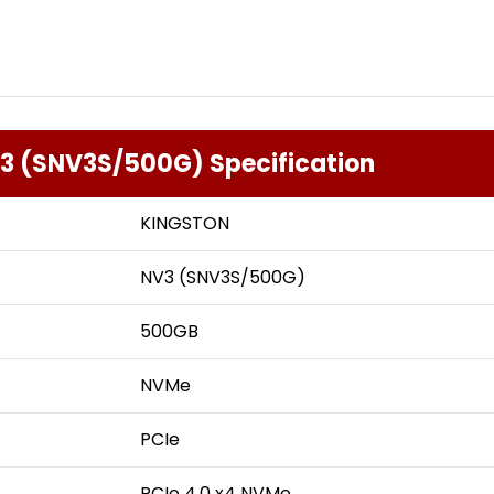
3 (SNV3S/500G) Specification
KINGSTON
NV3 (SNV3S/500G)
500GB
NVMe
PCIe
PCIe 4.0 x4 NVMe