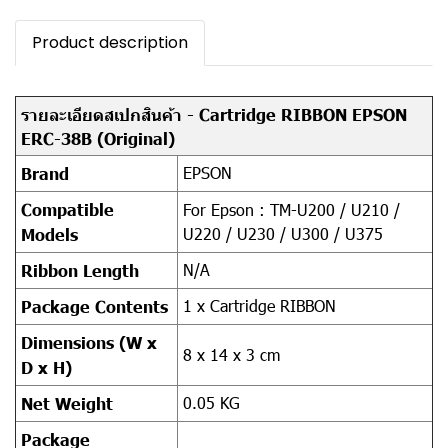
Product description
รายละเอียดสเปกสินค้า - Cartridge RIBBON EPSON
ERC-38B (Original)
EPSON
Brand
Compatible
For Epson : TM-U200 / U210 /
U220 / U230 / U300 / U375
Models
N/A
Ribbon Length
1 x Cartridge RIBBON
Package Contents
Dimensions (W x
8 x 14 x 3 cm
D x H)
0.05 KG
Net Weight
Package