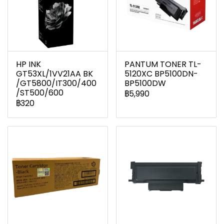
HP INK
PANTUM TONER TL-
GT53XL/1VV21AA BK
5120XC BP5100DN-
/GT5800/IT300/400
BP5100DW
/ST500/600
฿5,990
฿320