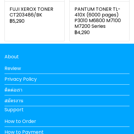
FUJI XEROX TONER
PANTUM TONER TL-
CT203486/BK
410X (6000 pages)
P3010 M6800 M7100
฿5,290
M7200 Series
฿4,290
About
Review
Privacy Policy
ติดต่อเรา
สมัครงาน
Support
How to Order
How to Payment