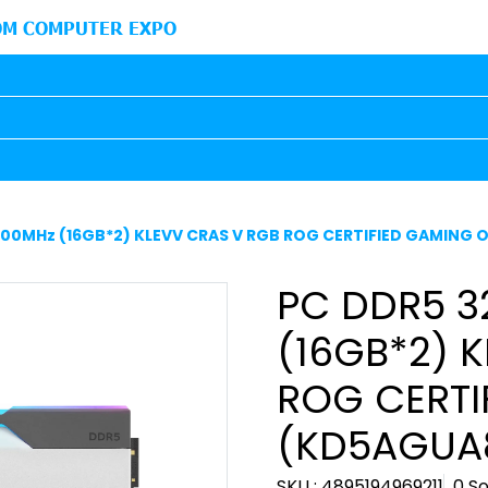
M COMPUTER EXPO
00MHz (16GB*2) KLEVV CRAS V RGB ROG CERTIFIED GAMING
PC DDR5 
(16GB*2) 
ROG CERTI
(KD5AGUA
SKU : 4895194969211
0 So