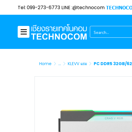
Tel: 099-273-6773 LINE :@technocom
TECHNOCO
Home
...
KLEVV แรม
PC DDR5 32GB/62