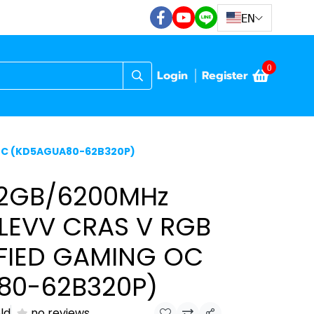
EN
0
Login
Register
 OC (KD5AGUA80-62B320P)
32GB/6200MHz
KLEVV CRAS V RGB
FIED GAMING OC
80-62B320P)
ld
no reviews