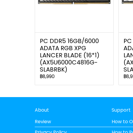
PC DDR5 16GB/6000
PC
ADATA RGB XPG
AD
LANCER BLADE (16*1)
LAN
(AX5U6000C4816G-
(A
SLABRBK)
SL
฿8,990
฿8,
About
Support
Review
How to O
Privacy Policy
How to 