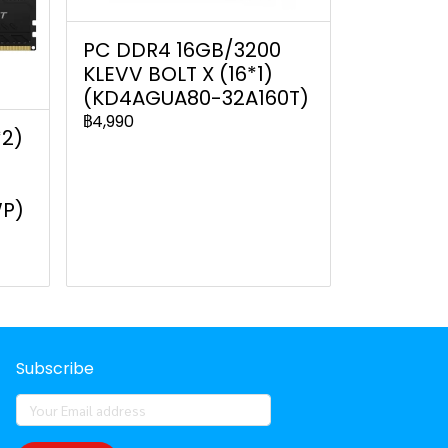
PC DDR4 16GB/3200
KLEVV BOLT X (16*1)
(KD4AGUA80-32A160T)
฿4,990
2)
WP)
Subscribe