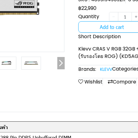
฿22,990
Quantity
Add to cart
Short Description
Klevv CRAS V RGB 32GB ช
(รับรองโดย ROG) (KD5
Categories
Brands:
KLEVV
Wishlist
Compare
ค้า
288 Pin DDR5 Unbuffered DIMM