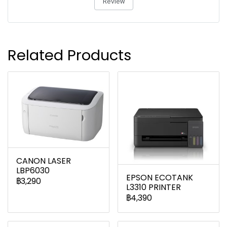
Review
Related Products
CANON LASER
LBP6030
EPSON ECOTANK
฿3,290
L3310 PRINTER
฿4,390