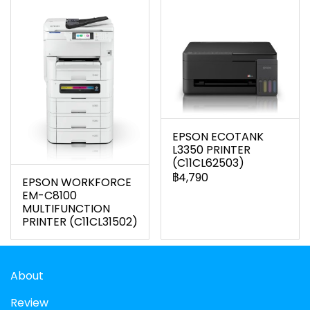
EPSON ECOTANK
L3350 PRINTER
(C11CL62503)
฿4,790
EPSON WORKFORCE
EM-C8100
MULTIFUNCTION
PRINTER (C11CL31502)
About
Review