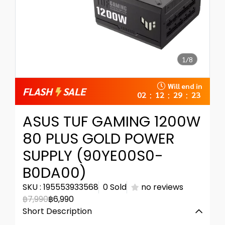
1/8
Will end in
FLASH
SALE
02
12
29
23
:
:
:
ASUS TUF GAMING 1200W
80 PLUS GOLD POWER
SUPPLY (90YE00S0-
B0DA00)
SKU : 195553933568
0 Sold
no reviews
฿7,990
฿6,990
Short Description