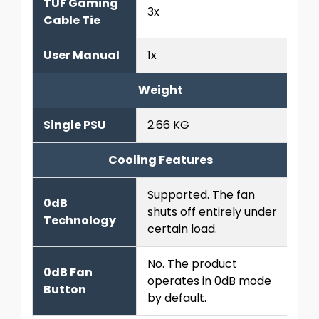
TUF Gaming
3x
Cable Tie
User Manual
1x
Weight
Single PSU
2.66 KG
Cooling Features
Supported. The fan
0dB
shuts off entirely under
Technology
certain load.
No. The product
0dB Fan
operates in 0dB mode
Button
by default.