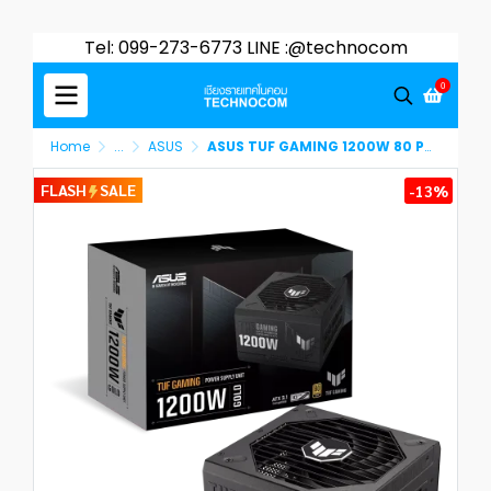
Tel: 099-273-6773 LINE :@technocom
0
Home
...
ASUS
ASUS TUF GAMING 1200W 80 PLUS GOLD POWER SUPPLY (90YE00S0-B0DA00)
FLASH
SALE
-13%