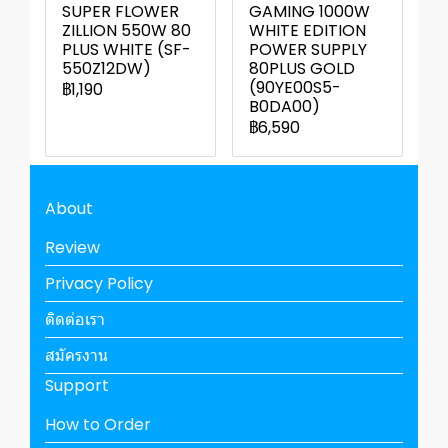
SUPER FLOWER
GAMING 1000W
ZILLION 550W 80
WHITE EDITION
PLUS WHITE (SF-
POWER SUPPLY
550Z12DW)
80PLUS GOLD
(90YE00S5-
฿1,190
B0DA00)
฿6,590
About
Review
Privacy Policy
ติดต่อเรา
สมัครงาน
Support
How to Order