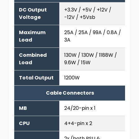
DC Output
+3.3V / +5V / +12V /
Voltage
-12V / +5Vsb
Maximum
25A / 25A / 99A / 0.8A /
Load
3A
Combined
130W / 130W / 1188W /
Load
9.6W / 15W
Total Output
1200W
Cable Connectors
MB
24/20-pin x 1
CPU
4+4-pin x 2
2x (both PSU &