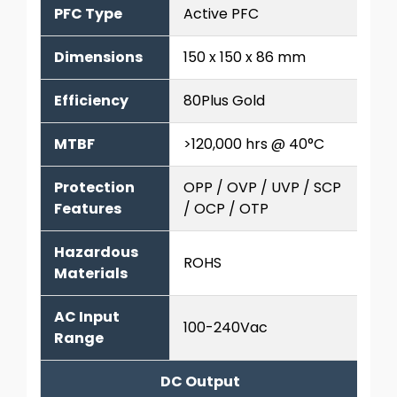
PFC Type
Active PFC
Dimensions
150 x 150 x 86 mm
Efficiency
80Plus Gold
MTBF
>120,000 hrs @ 40°C
Protection
OPP / OVP / UVP / SCP
Features
/ OCP / OTP
Hazardous
ROHS
Materials
AC Input
100-240Vac
Range
DC Output