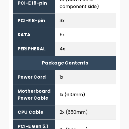
PCI-E 16-pin
component side)
PCI-E 8-pin
3x
SATA
5x
PERIPHERAL
4x
Package Contents
Power Cord
1x
Motherboard
1x (610mm)
Power Cable
CPU Cable
2x (650mm)
PCI-E Gen 5.1