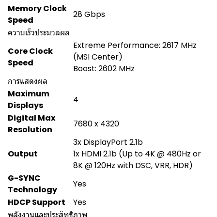
Memory Clock
28 Gbps
Speed
ความเร็วประมวลผล
Extreme Performance: 2617 MHz
Core Clock
(MSI Center)
Speed
Boost: 2602 MHz
การแสดงผล
Maximum
4
Displays
Digital Max
7680 x 4320
Resolution
3x DisplayPort 2.1b
Output
1x HDMI 2.1b (Up to 4K @ 480Hz or
8K @ 120Hz with DSC, VRR, HDR)
G-SYNC
Yes
Technology
HDCP Support
Yes
พลังงานและประสิทธิภาพ