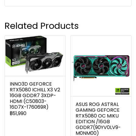
Related Products
INNO3D GEFORCE
RTX5080 ICHILL X3 V2
16GB GDDR7 3XDP-
HDMI (C50803-
ASUS ROG ASTRAL
16D7X-176069R)
GAMING GEFORCE
฿51,990
RTX5080 OC MIKU
EDITION /16GB
GDDR7(90YV0LV9-
M0NM00)