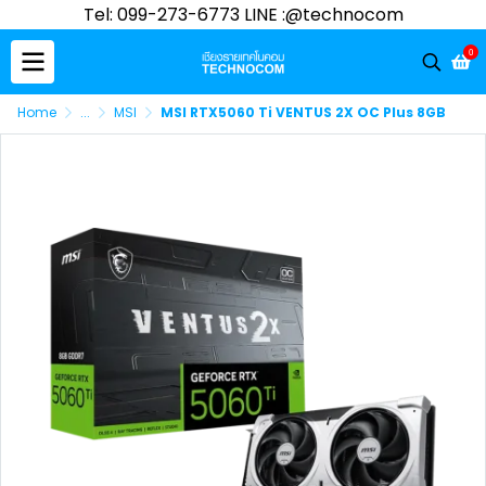
Tel: 099-273-6773 LINE :@technocom
0
Home
...
MSI
MSI RTX5060 Ti VENTUS 2X OC Plus 8GB