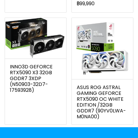
฿99,990
INNO3D GEFORCE
RTX5090 X3 32GB
GDDR7 3XDP
(N50903-32D7-
ASUS ROG ASTRAL
17593928)
GAMING GEFORCE
RTX5090 OC WHITE
EDITION /32GB
GDDR7 (90YV0LWA-
M0NA00)