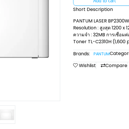
Add to cart
Short Description
PANTUM LASER BP2300W PR
Resolution : สูงสุด 1200 x
ความจำ : 32MB การเชื่อมต่
Toner TL-C2310H (1,600 
Categori
Brands:
PANTUM
Wishlist
Compare