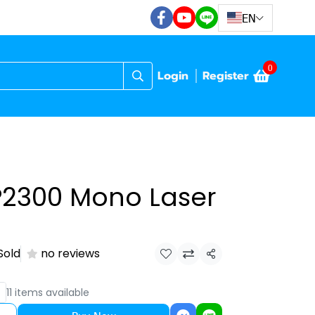
EN
0
Login
Register
2300 Mono Laser
Sold
no reviews
Share
11 items available