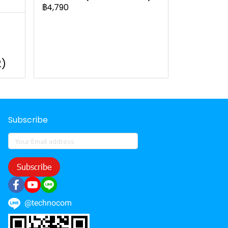
฿4,790
2)
Subscribe
Subscribe
@technocom