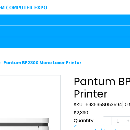
M COMPUTER EXPO
Pantum BP2300 Mono Laser Printer
Pantum BP
Printer
SKU : 6936358053594
0 
฿2,390
Quantity