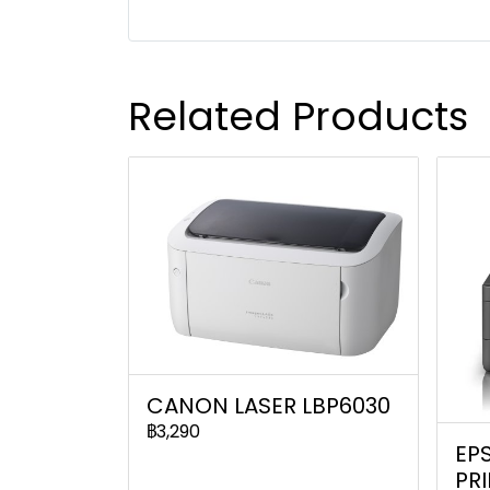
Related Products
CANON LASER LBP6030
฿3,290
EP
PR