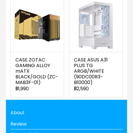
CASE ZOTAC
CASE ASUS A31
GAMING ALLOY
PLUS TG
mATX
ARGB/WHITE
BLACK/GOLD (ZC-
(90DC00R3-
MAB3F-01)
B10000)
฿1,990
฿2,590
About
Review