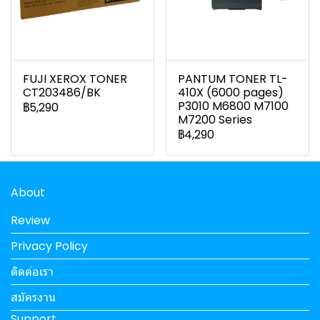
FUJI XEROX TONER
PANTUM TONER TL-
CT203486/BK
410X (6000 pages)
P3010 M6800 M7100
฿5,290
M7200 Series
฿4,290
About
Review
Privacy Policy
ติดต่อเรา
สมัครงาน
Support