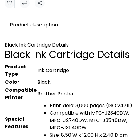
Share
Product description
Black Ink Cartridge Details
Black Ink Cartridge Details
Product
Ink Cartridge
Type
Color
Black
Compatible
Brother Printer
Printer
Print Yield: 3,000 pages (ISO 24711)
Compatible with MFC-J2340DW,
Special
MFC-J2740DW, MFC-J3540DW,
Features
MFC-J3940DW
Size: 8.50 W x 12.00 H x 2.40 D cm