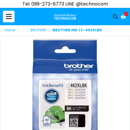
Tel: 099-273-6773 LINE :@technocom
0
Home
...
BROTHER
BROTHER INK LC-462XLBK