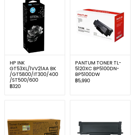
HP INK
PANTUM TONER TL-
GT53XL/1VV21AA BK
5120XC BP5100DN-
/GT5800/IT300/400
BP5100DW
/ST500/600
฿5,990
฿320