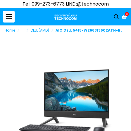
Tel: 099-273-6773 LINE :@technocom
0
Home
...
DELL (AMD)
AIO DELL 5415-W266313602ATH-BK-W AMD R5-5625U/8GB/512GB M.2/ WIN 11 HOME+ OFFICE HOME STUDENT2021