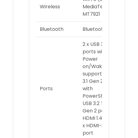
Wireless
MediaTek
MT7921
Bluetooth
Bluetooth 5.2
2 x USB 3.1 Gen 1
ports with
Power
on/Wake-up
support, 1 x USB
3.1 Gen 2 port
Ports
with
PowerShare, 1 x
USB 3.2 Type-C
Gen 2 port, 1 x
HDMI 1.4b port, 1
x HDMI-in 1.4b
port