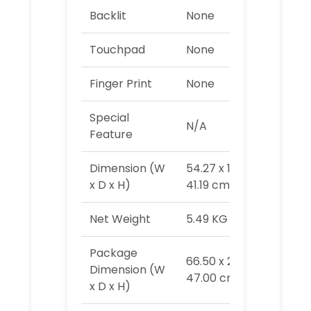
Backlit
None
Touchpad
None
Finger Print
None
Special
N/A
Feature
Dimension (W
54.27 x 19.95 x
x D x H)
41.19 cm
Net Weight
5.49 KG
Package
66.50 x 21.00 x
Dimension (W
47.00 cm
x D x H)