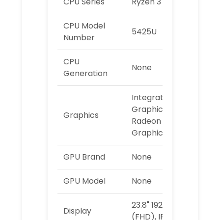
CPU Series
Ryzen 3
CPU Model
5425U
Number
CPU
None
Generation
Integrated
Graphic: AMD
Graphics
Radeon
Graphics
GPU Brand
None
GPU Model
None
23.8" 1920x1080
Display
(FHD), IPS, 60Hz,