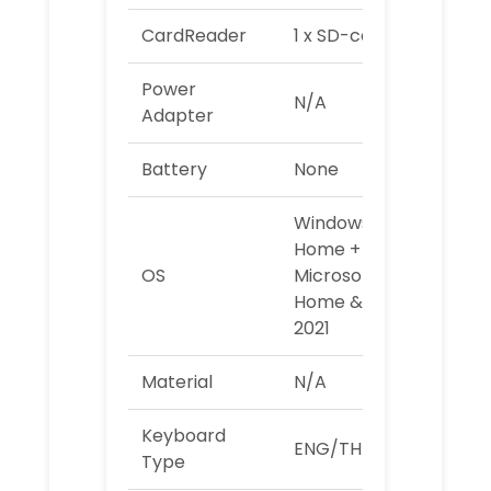
CardReader
1 x SD-card slot
Power
N/A
Adapter
Battery
None
Windows 11
Home +
OS
Microsoft Office
Home & Student
2021
Material
N/A
Keyboard
ENG/TH Key
Type