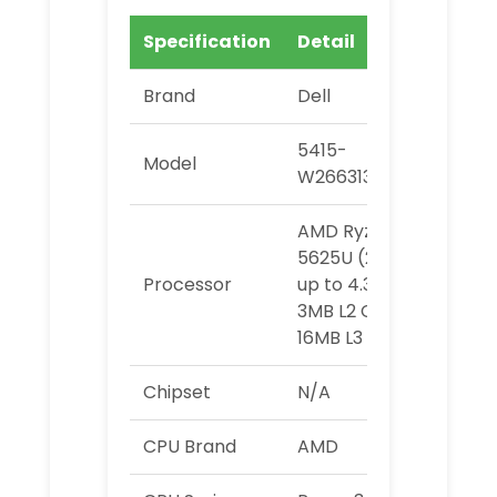
Specification
Detail
Brand
Dell
5415-
Model
W266313602ATH
AMD Ryzen 5
5625U (2.3GHz
Processor
up to 4.3GHz,
3MB L2 Cache /
16MB L3 Cache)
Chipset
N/A
CPU Brand
AMD