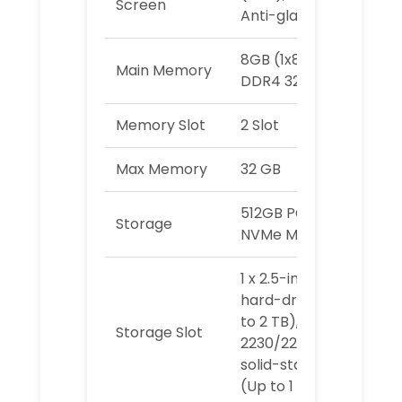
Screen
Anti-glare
8GB (1x8GB)
Main Memory
DDR4 3200MHz
Memory Slot
2 Slot
Max Memory
32 GB
512GB PCIe
Storage
NVMe M.2 SSD
1 x 2.5-inch
hard-drive (Up
to 2 TB), 1 x M.2
Storage Slot
2230/2280
solid-state drive
(Up to 1 TB)