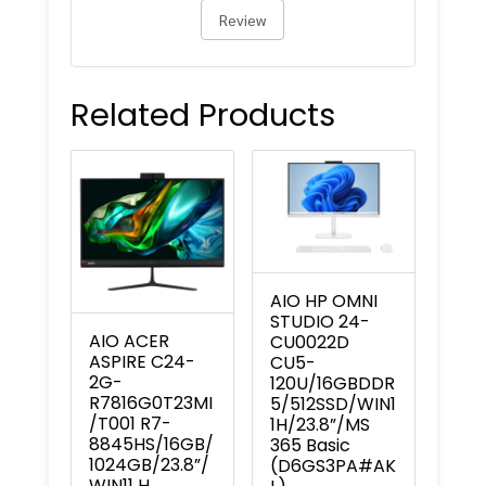
Review
Related Products
AIO HP OMNI
STUDIO 24-
AIO ACER
CU0022D
ASPIRE C24-
CU5-
2G-
120U/16GBDDR
R7816G0T23MI
5/512SSD/WIN1
/T001 R7-
1H/23.8”/MS
8845HS/16GB/
365 Basic
1024GB/23.8”/
(D6GS3PA#AK
WIN11 H