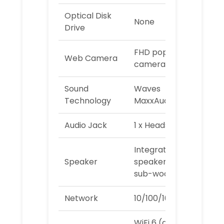
Optical Disk
None
Drive
FHD pop-up
Web Camera
camera
Sound
Waves
Technology
MaxxAudio5
Audio Jack
1 x Headset jack
Integrated
Speaker
speakers and
sub-woofer
Network
10/100/1000 LAN
WiFi 6 (ax)