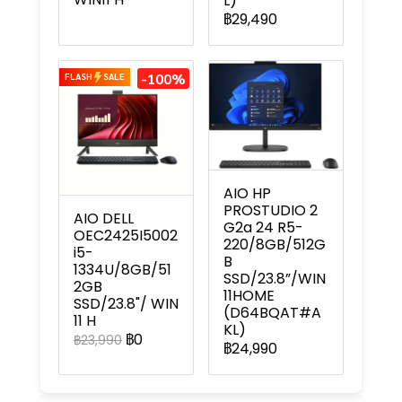
L)
฿29,490
-100%
FLASH
SALE
AIO HP
PROSTUDIO 2
AIO DELL
G2a 24 R5-
OEC2425I5002
220/8GB/512G
i5-
B
1334U/8GB/51
SSD/23.8”/WIN
2GB
11HOME
SSD/23.8"/ WIN
(D64BQAT#A
11 H
KL)
฿0
฿23,990
฿24,990