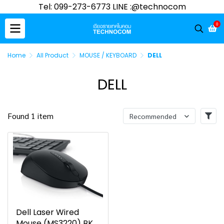
Tel: 099-273-6773 LINE :@technocom
0
Home
All Product
MOUSE / KEYBOARD
DELL
DELL
Found 1 item
Recommended
Dell Laser Wired
Mouse (MS3220) BK