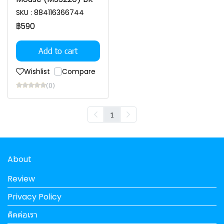
SKU : 884116366744
฿590
Add to cart
Wishlist
Compare
(0)
1
About
Review
Privacy Policy
ติดต่อเรา