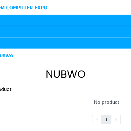
M COMPUTER EXPO
UBWO
NUBWO
oduct
No product
1