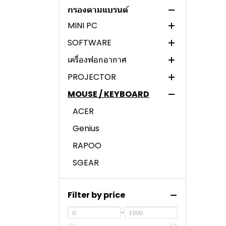
หมึกปริ้นเตอร์และโทนเนอร์
COOLER MASTER
HP PC
PALIT
DARKFLASH
พัดลมเคส
ASUS PC (AMD)
กรองตามแบรนด์
MINI PC
ASROCK
ASUS
HYTE
ระบบระบายความร้อนด้วยน้ำ
PANTUM
ASUS PC (INTEL)
HP PC (AMD)
SOFTWARE
ZOTAC
GALAX
FUJIFILM
MSI
HP PC (INTEL)
เครื่องฟอกอากาศ
INTEL
XIGMATEK
PANTUM
INTEL
QPOS
PROJECTOR
INNO3D
THERMALTAKE
XEROX
Xiaomi
MOUSE / KEYBOARD
GIGABYTE
SAMA
EPSON
ECOLINK
AVERVISION
POWERCOLOR
MONTECH
CANNON
EPSON
ACER
GALAX
CORSAIR
HP
Genius
MSI
ANTEC
BROTHER
RAPOO
ASUS
SGEAR
HYPERX
Filter by price
ANITECH
LENOVO
-