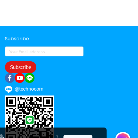
Subscribe
Subscribe
@technocom
ติม