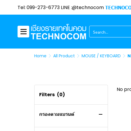
Graphic Card Promotion
SALE
SSD
Tel: 099-273-6773 LINE :@technocom
TECHNOCO
โน๊ตบุ๊ค
MAINBOARD
หน้าจอคอมพิวเตอร์
CPU
HP NOTEBOOK
คอมพิวเตอร์/PC
NOTEBOOK
ASUS NOTEBOOK
DAHUA
HP NOTEBOOK (AMD)
คอมพิวเตอร์ออลอินวัน
MSI NOTEBOOK
ACER
MSI
HP NOTEBOOK (INTEL)
ASUS NOTEBOOK (AMD)
Home
เครื่องพิมพ์
DELL NOTEBOOK
ViewSonic
NVIDIA
ACER
ASUS NOTBOOK (INTEL)
MSI NOTEBOOK (AMD)
All Product
MOUSE / KEYBOARD
N
การ์ดจอ
LENOVO NOTEBOOK
HIKVISION
ACER
LENOVO
PANTUM
MSI NOTEBOOK (INTEL)
DELL NOTEBOOK (AMD)
ACER (INTEL)
CPU
ACER NOTEBOOK
LG
INTEL NUC
HP
EPSON
SPARKLE
DELL NOTEBOOK (INTEL)
LENOVO NOTEBOOK
ACER (INTEL)
ACER (AMD)
LENOVO (AMD)
(AMD)
SERVER
APPLE MACBOOK
DELL
LEMEL PC
ASUS
HP
ASROCK
AMD
ACER NOTEBOOK
ACER (AMD)
LENOVO (INTEL)
HP (AMD)
No pr
LENOVO NOTEBOOK
(INTEL)
Filters
(0)
เคส
ASUS
LENOVO PC
DELL
BROTHER
POWER COLOR
INTEL
LENOVO
LEMEL PC (AMD)
HP (INTEL)
ASUS (AMD)
(INTEL)
ACER NOTEBOOK (AMD)
โปรเจ็คเตอร์
HP
DELL PC
CANON
XFX
DELL
ZOTAC
LEMEL PC (INTEL)
LENOVO PC (AMD)
ASUS (INTEL)
DELL (AMD)
กรองตามแบรนด์
PORT HUB
LENOVO
ASUS PC
FUJIFILM
COLORFUL
DEEPCOOL
VIEWSONIC
LENOVO PC (INTEL)
DELL PC (AMD)
DELL (INTEL)
ชุดระบายความร้อน
MSI
APPLE
SAPPHIRE
Jonsbo
EPSON
ASUS
DELL PC (INTEL)
NVIDIA