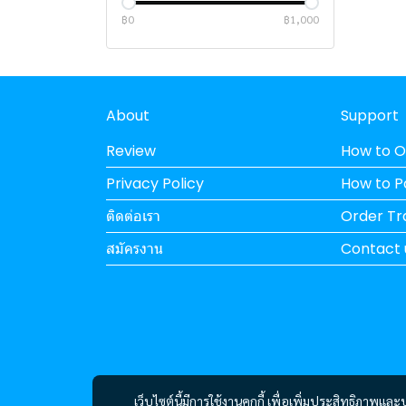
HP
฿0
฿1,000
DELL
NUBWO
LOGITECH
About
Support
OKER
Review
How to O
ASUS
Privacy Policy
How to 
TABLET / SMARTPHONE
ติดต่อเรา
Order Tr
Liquid Cooler
HUAWEI
สมัครงาน
Contact 
NETWORK
ASUS
SSD / HARDDISK /
REDMI
CUDY
STORAGE
APPLE
TENDA
พาวเวอร์ซัพพลาย
T-FORCE
HUAWEI
เก้าอี้เกมมิ่ง
MSI
MONTECH
HIKVISION
เมนบอร์ด
SPATIUM
SILVERSTONE
ASUS
เว็บไซต์นี้มีการใช้งานคุกกี้ เพื่อเพิ่มประสิทธิภาพ