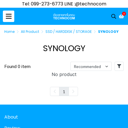
Tel: 099-273-6773 LINE :@technocom
0
Home
All Product
SSD / HARDDISK / STORAGE
SYNOLOGY
SYNOLOGY
Found 0 item
Recommended
No product
1
About