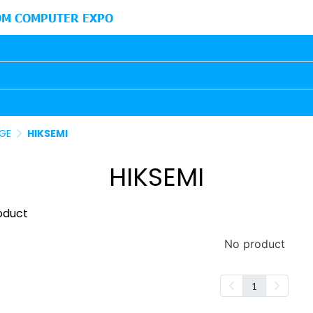
M COMPUTER EXPO
AGE
HIKSEMI
HIKSEMI
oduct
No product
1