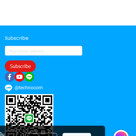
Subscribe
Subscribe
@technocom
ติม