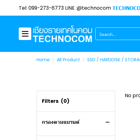
คอมพิวเตอร์ออลอินวัน
MSI NOTEBOOK
ACER
MSI
HP NOTEBOOK (INTEL)
ASUS NOTEBOOK (AMD)
Tel: 099-273-6773 LINE :@technocom
TECHNOCO
เครื่องพิมพ์
DELL NOTEBOOK
ViewSonic
NVIDIA
ACER
ASUS NOTBOOK (INTEL)
MSI NOTEBOOK (AMD)
การ์ดจอ
LENOVO NOTEBOOK
HIKVISION
ACER
LENOVO
PANTUM
MSI NOTEBOOK (INTEL)
DELL NOTEBOOK (AMD)
ACER (INTEL)
CPU
ACER NOTEBOOK
LG
INTEL NUC
HP
EPSON
SPARKLE
DELL NOTEBOOK (INTEL)
LENOVO NOTEBOOK
ACER (INTEL)
ACER (AMD)
LENOVO (AMD)
(AMD)
SERVER
APPLE MACBOOK
DELL
LEMEL PC
ASUS
HP
ASROCK
AMD
ACER NOTEBOOK
ACER (AMD)
LENOVO (INTEL)
HP (AMD)
LENOVO NOTEBOOK
(INTEL)
เคส
ASUS
LENOVO PC
DELL
BROTHER
POWER COLOR
INTEL
LENOVO
LEMEL PC (AMD)
HP (INTEL)
ASUS (AMD)
Home
All Product
SSD / HARDDISK / STOR
(INTEL)
ACER NOTEBOOK (AMD)
โปรเจ็คเตอร์
HP
DELL PC
CANON
XFX
DELL
ZOTAC
LEMEL PC (INTEL)
LENOVO PC (AMD)
ASUS (INTEL)
DELL (AMD)
PORT HUB
LENOVO
ASUS PC
FUJIFILM
COLORFUL
DEEPCOOL
VIEWSONIC
LENOVO PC (INTEL)
DELL PC (AMD)
DELL (INTEL)
ชุดระบายความร้อน
MSI
APPLE
SAPPHIRE
Jonsbo
EPSON
ASUS
DELL PC (INTEL)
NVIDIA
No pr
หมึกปริ้นเตอร์และโทนเนอร์
COOLER MASTER
HP PC
PALIT
DARKFLASH
พัดลมเคส
ASUS PC (AMD)
Filters
(0)
MINI PC
ASROCK
ASUS
HYTE
ระบบระบายความร้อนด้วยน้ำ
PANTUM
ASUS PC (INTEL)
HP PC (AMD)
SOFTWARE
ZOTAC
GALAX
FUJIFILM
MSI
HP PC (INTEL)
กรองตามแบรนด์
เครื่องฟอกอากาศ
INTEL
XIGMATEK
PANTUM
INTEL
QPOS