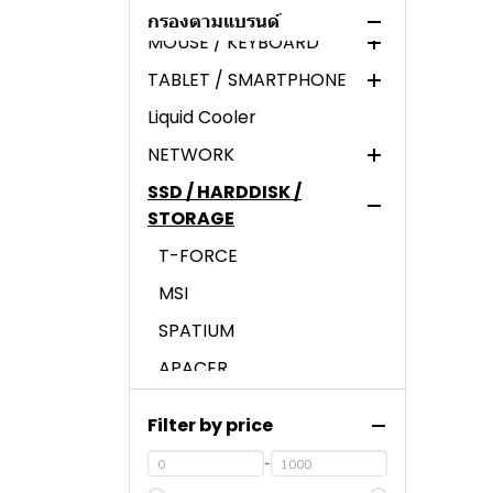
PROJECTOR
INNO3D
THERMALTAKE
XEROX
Xiaomi
กรองตามแบรนด์
MOUSE / KEYBOARD
GIGABYTE
SAMA
EPSON
ECOLINK
AVERVISION
TABLET / SMARTPHONE
POWERCOLOR
MONTECH
CANNON
EPSON
ACER
Liquid Cooler
GALAX
CORSAIR
HP
Genius
HUAWEI
NETWORK
MSI
ANTEC
BROTHER
RAPOO
ASUS
SSD / HARDDISK /
ASUS
SGEAR
REDMI
CUDY
STORAGE
HYPERX
APPLE
TENDA
T-FORCE
ANITECH
HUAWEI
MSI
LENOVO
HIKVISION
SPATIUM
HP
ReYee
APACER
DELL
RUIJIE
ACER
NUBWO
MERCUSYS
Filter by price
KINGSTON
LOGITECH
D-LINK
-
VIPER
OKER
CISCO