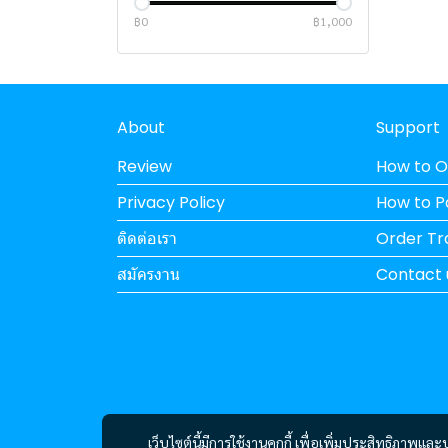
SYNOLOGY
฿0
฿1,000
ASUS
TP-LINK
SEAGATE
SWITCHES
ASUS
Engenius
ARUBA
CORSAIR
About
Support
ASUS
KLEVV
Review
How to O
SAMSUNG
Privacy Policy
How to 
HIKSEMI
ติดต่อเรา
Order Tr
WD
สมัครงาน
Contact 
พาวเวอร์ซัพพลาย
เก้าอี้เกมมิ่ง
MONTECH
เมนบอร์ด
SILVERSTONE
ASUS
อุปกรณ์ เกมมิ่ง
SUPER FLOWER
THERMALTAKE
ASROCK
SMART WATCH
CORSAIR
COOLER MASTER
ASUS
CORSAIR
เว็บไซต์นี้มีการใช้งานคุกกี้ เพื่อเพิ่มประสิทธิภาพ