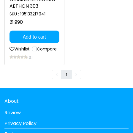
AETHON 303
SKU : 195133217941
฿1,990
Add to cart
Wishlist
Compare
(0)
1
About
Review
Privacy Policy