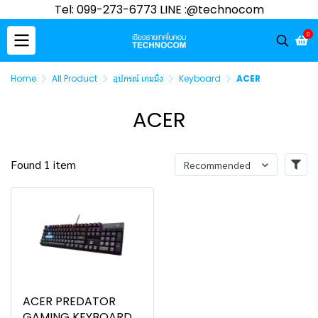
Tel: 099-273-6773 LINE :@technocom
0
Home
All Product
อุปกรณ์ เกมมิ่ง
Keyboard
ACER
ACER
Found 1 item
Recommended
ACER PREDATOR
GAMING KEYBOARD