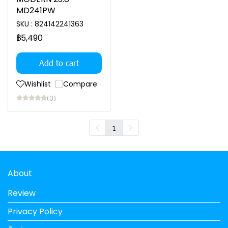
MD241PW
SKU : 824142241363
฿5,490
Add to cart
Wishlist
Compare
(0)
1
About
Review
Privacy Policy