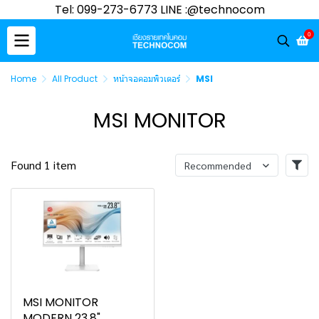
Tel: 099-273-6773 LINE :@technocom
0
Home
All Product
หน้าจอคอมพิวเตอร์
MSI
MSI MONITOR
Found 1 item
Recommended
MSI MONITOR
MODERN 23.8"