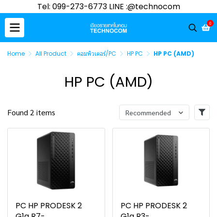
Tel: 099-273-6773 LINE :@technocom
0
Home
All Product
คอมพิวเตอร์/PC
HP PC
HP PC (AMD)
HP PC (AMD)
Found 2 items
Recommended
PC HP PRODESK 2
PC HP PRODESK 2
G1a R7-
G1a R3-