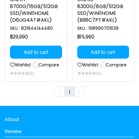
8700G/16GB/512GB
8300G/8GB/512GB
SSD/WIN11HOME
SSD/WIN11HOME
(D6UG4AT#AKL)
(B98C7PT#AKL)
SKU : 821844144480
SKU : 198990701639
฿29,990
฿15,990
Add to cart
Add to cart
Wishlist
Compare
Wishlist
Compare
(0)
(0)
1
About
Review