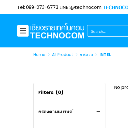
camera
Power Plug
Tel: 099-273-6773 LINE :@technocom
TECHNOCO
คอมประกอบ
TAPO
DAHUA
PROMOTION
HIKVISION
เครื่องจักรเย็บผ้า
TENDA
พาวเวอร์ซัพพลาย
อแดปเตอร์
ASUS
CPU Promotion
BROTHER
ไมโครโฟน / ลำโพง
TAPO
Promotion Mainboard
INNERGIE
Home
All Product
การ์ดจอ
INTEL
ซิลิโคน
Gaming Gear Promotion
EZDIY - FAB
BMB
TECHNOCOM
Ram Promotion
ROG
COMPUTER EXPO
Printer Promotino
GELID SOLUTIONS
NAS
COMPUTER / ALL IN ONE
No pr
Monitor Promotion
ARCTIC
Filters
(0)
PC
TV
SYNOLOGY
Notebook Promotion
COOLING
OS
LG
All in One Pc Promotion
กรองตามแบรนด์
CASE
TECHNOCOM CLEARANCE
Graphic Card Promotion
SALE
SSD