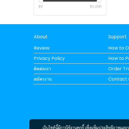
ASROCK
ASUS
ASUS PC (INTEL)
HP PC (AMD)
฿0
฿1,000
ZOTAC
HP PC (INTEL)
INTEL
INNO3D
About
Support
GIGABYTE
Review
How to O
POWERCOLOR
Privacy Policy
How to 
GALAX
ติดต่อเรา
Order Tr
MSI
สมัครงาน
Contact 
CPU
SERVER
AMD
เคส
INTEL
LENOVO
โปรเจ็คเตอร์
DELL
ZOTAC
PORT HUB
DEEPCOOL
VIEWSONIC
เว็บไซต์นี้มีการใช้งานคุกกี้ เพื่อเพิ่มประสิทธิภาพ