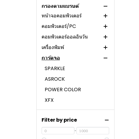
โน๊ตบุ๊ค
MAINBOARD
กรองตามแบรนด์
หน้าจอคอมพิวเตอร์
CPU
HP NOTEBOOK
คอมพิวเตอร์/PC
NOTEBOOK
ASUS NOTEBOOK
DAHUA
HP NOTEBOOK (AMD)
คอมพิวเตอร์ออลอินวัน
MSI NOTEBOOK
ACER
MSI
HP NOTEBOOK (INTEL)
ASUS NOTEBOOK (AMD)
เครื่องพิมพ์
DELL NOTEBOOK
ViewSonic
NVIDIA
ACER
ASUS NOTBOOK (INTEL)
MSI NOTEBOOK (AMD)
การ์ดจอ
LENOVO NOTEBOOK
HIKVISION
ACER
LENOVO
PANTUM
MSI NOTEBOOK (INTEL)
DELL NOTEBOOK (AMD)
ACER (INTEL)
ACER NOTEBOOK
LG
INTEL NUC
HP
EPSON
SPARKLE
DELL NOTEBOOK (INTEL)
LENOVO NOTEBOOK
ACER (INTEL)
ACER (AMD)
LENOVO (AMD)
(AMD)
APPLE MACBOOK
DELL
LEMEL PC
ASUS
HP
ASROCK
ACER NOTEBOOK
ACER (AMD)
LENOVO (INTEL)
HP (AMD)
LENOVO NOTEBOOK
(INTEL)
ASUS
LENOVO PC
DELL
BROTHER
POWER COLOR
LEMEL PC (AMD)
HP (INTEL)
ASUS (AMD)
(INTEL)
ACER NOTEBOOK (AMD)
HP
DELL PC
CANON
XFX
LEMEL PC (INTEL)
LENOVO PC (AMD)
ASUS (INTEL)
DELL (AMD)
LENOVO
ASUS PC
FUJIFILM
COLORFUL
LENOVO PC (INTEL)
DELL PC (AMD)
DELL (INTEL)
Filter by price
MSI
APPLE
SAPPHIRE
DELL PC (INTEL)
NVIDIA
COOLER MASTER
HP PC
PALIT
ASUS PC (AMD)
-