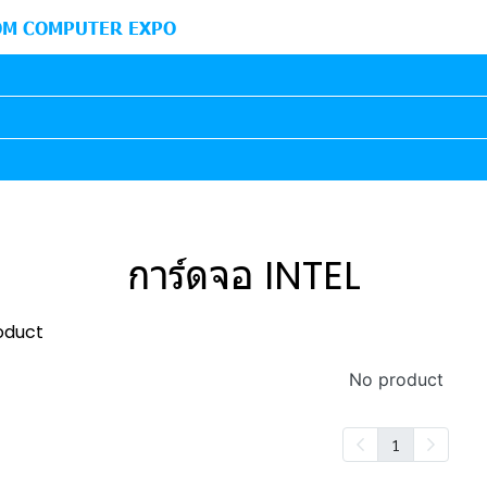
M COMPUTER EXPO
การ์ดจอ INTEL
oduct
No product
1