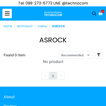
Tel: 099-273-6773 LINE :@technocom
0
Home
All Product
การ์ดจอ
ASROCK
ASROCK
Found 0 item
Recommended
No product
1
About