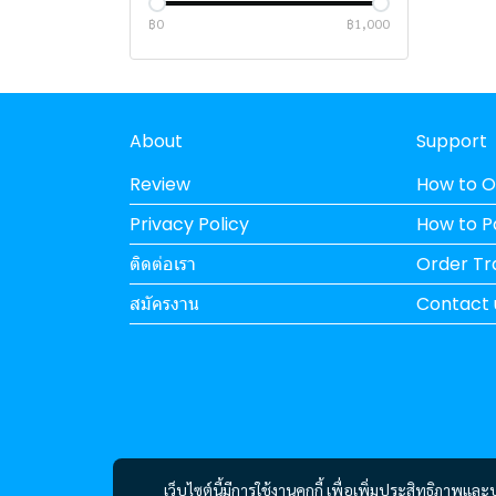
คอมพิวเตอร์ออลอินวัน
MSI NOTEBOOK
ACER
MSI
HP NOTEBOOK (INTEL)
ASUS NOTEBOOK (AMD)
฿0
฿1,000
เครื่องพิมพ์
DELL NOTEBOOK
ViewSonic
NVIDIA
ACER
ASUS NOTBOOK (INTEL)
MSI NOTEBOOK (AMD)
การ์ดจอ
LENOVO NOTEBOOK
HIKVISION
ACER
LENOVO
PANTUM
MSI NOTEBOOK (INTEL)
DELL NOTEBOOK (AMD)
ACER (INTEL)
CPU
ACER NOTEBOOK
LG
INTEL NUC
HP
EPSON
SPARKLE
DELL NOTEBOOK (INTEL)
LENOVO NOTEBOOK
ACER (INTEL)
ACER (AMD)
LENOVO (AMD)
(AMD)
About
Support
SERVER
APPLE MACBOOK
DELL
LEMEL PC
ASUS
HP
ASROCK
AMD
ACER NOTEBOOK
ACER (AMD)
LENOVO (INTEL)
HP (AMD)
LENOVO NOTEBOOK
(INTEL)
Review
How to O
เคส
ASUS
LENOVO PC
DELL
BROTHER
POWER COLOR
INTEL
LENOVO
LEMEL PC (AMD)
HP (INTEL)
ASUS (AMD)
(INTEL)
ACER NOTEBOOK (AMD)
Privacy Policy
How to 
โปรเจ็คเตอร์
HP
DELL PC
CANON
XFX
DELL
ZOTAC
LEMEL PC (INTEL)
LENOVO PC (AMD)
ASUS (INTEL)
DELL (AMD)
ติดต่อเรา
PORT HUB
LENOVO
ASUS PC
FUJIFILM
COLORFUL
DEEPCOOL
VIEWSONIC
LENOVO PC (INTEL)
DELL PC (AMD)
DELL (INTEL)
Order Tr
ชุดระบายความร้อน
MSI
APPLE
SAPPHIRE
Jonsbo
EPSON
ASUS
DELL PC (INTEL)
NVIDIA
สมัครงาน
Contact 
หมึกปริ้นเตอร์และโทนเนอร์
COOLER MASTER
HP PC
PALIT
DARKFLASH
พัดลมเคส
ASUS PC (AMD)
MINI PC
ASROCK
ASUS
HYTE
ระบบระบายความร้อนด้วยน้ำ
PANTUM
ASUS PC (INTEL)
HP PC (AMD)
SOFTWARE
ZOTAC
GALAX
FUJIFILM
MSI
HP PC (INTEL)
เครื่องฟอกอากาศ
INTEL
XIGMATEK
PANTUM
INTEL
QPOS
PROJECTOR
INNO3D
THERMALTAKE
XEROX
Xiaomi
เว็บไซต์นี้มีการใช้งานคุกกี้ เพื่อเพิ่มประสิทธิภาพ