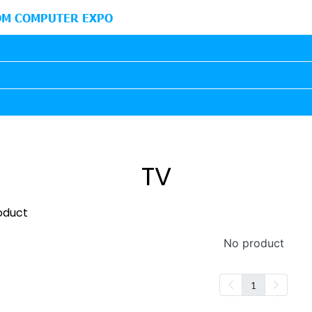
M COMPUTER EXPO
TV
oduct
No product
1