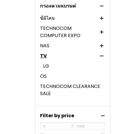
กรองตามแบรนด์
ไมโครโฟน / ลำโพง
TAPO
Promotion Mainboard
INNERGIE
ซิลิโคน
Gaming Gear Promotion
EZDIY - FAB
BMB
TECHNOCOM
Ram Promotion
ROG
COMPUTER EXPO
Printer Promotino
GELID SOLUTIONS
NAS
COMPUTER / ALL IN ONE
Monitor Promotion
ARCTIC
PC
TV
SYNOLOGY
Notebook Promotion
COOLING
LG
All in One Pc Promotion
CASE
OS
Graphic Card Promotion
SSD
TECHNOCOM CLEARANCE
SALE
MAINBOARD
โน๊ตบุ๊ค
CPU
หน้าจอคอมพิวเตอร์
NOTEBOOK
HP NOTEBOOK
Filter by price
คอมพิวเตอร์/PC
ASUS NOTEBOOK
DAHUA
HP NOTEBOOK (AMD)
-