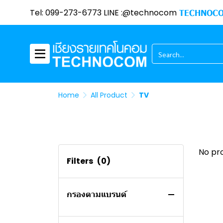
Tel: 099-273-6773 LINE :@technocom
TECHNOCO
All Product
Paper shredder
MICROSOFT
Deli
Electrical appliance
MICROSOFT OFFICE
Home
All Product
TV
CARD READER/HUB USB
ACER
VACUUM
CUDY
อุปกรณ์ไฟฟ้า
XIAOMI
camera
Power Plug
No pr
Filters
(0)
คอมประกอบ
TAPO
DAHUA
PROMOTION
HIKVISION
กรองตามแบรนด์
เครื่องจักรเย็บผ้า
TENDA
พาวเวอร์ซัพพลาย
อแดปเตอร์
ASUS
CPU Promotion
BROTHER