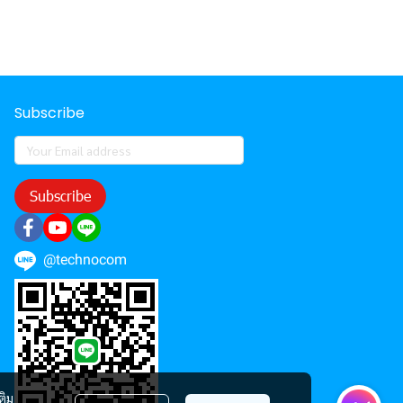
Subscribe
Subscribe
@technocom
ติม