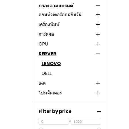
คอมพิวเตอร์/PC
NOTEBOOK
ASUS NOTEBOOK
DAHUA
HP NOTEBOOK (AMD)
กรองตามแบรนด์
คอมพิวเตอร์ออลอินวัน
MSI NOTEBOOK
ACER
MSI
HP NOTEBOOK (INTEL)
ASUS NOTEBOOK (AMD)
เครื่องพิมพ์
DELL NOTEBOOK
ViewSonic
NVIDIA
ACER
ASUS NOTBOOK (INTEL)
MSI NOTEBOOK (AMD)
การ์ดจอ
LENOVO NOTEBOOK
HIKVISION
ACER
LENOVO
PANTUM
MSI NOTEBOOK (INTEL)
DELL NOTEBOOK (AMD)
ACER (INTEL)
CPU
ACER NOTEBOOK
LG
INTEL NUC
HP
EPSON
SPARKLE
DELL NOTEBOOK (INTEL)
LENOVO NOTEBOOK
ACER (INTEL)
ACER (AMD)
LENOVO (AMD)
(AMD)
SERVER
APPLE MACBOOK
DELL
LEMEL PC
ASUS
HP
ASROCK
AMD
ACER NOTEBOOK
ACER (AMD)
LENOVO (INTEL)
HP (AMD)
LENOVO NOTEBOOK
(INTEL)
ASUS
LENOVO PC
DELL
BROTHER
POWER COLOR
INTEL
LENOVO
LEMEL PC (AMD)
HP (INTEL)
ASUS (AMD)
(INTEL)
ACER NOTEBOOK (AMD)
HP
DELL PC
CANON
XFX
DELL
LEMEL PC (INTEL)
LENOVO PC (AMD)
ASUS (INTEL)
DELL (AMD)
เคส
LENOVO
ASUS PC
FUJIFILM
COLORFUL
LENOVO PC (INTEL)
DELL PC (AMD)
DELL (INTEL)
โปรเจ็คเตอร์
MSI
APPLE
SAPPHIRE
ZOTAC
DELL PC (INTEL)
NVIDIA
PORT HUB
COOLER MASTER
HP PC
PALIT
DEEPCOOL
VIEWSONIC
ASUS PC (AMD)
Filter by price
ชุดระบายความร้อน
ASROCK
ASUS
Jonsbo
EPSON
ASUS
ASUS PC (INTEL)
HP PC (AMD)
หมึกปริ้นเตอร์และโทนเนอร์
ZOTAC
DARKFLASH
พัดลมเคส
HP PC (INTEL)
-