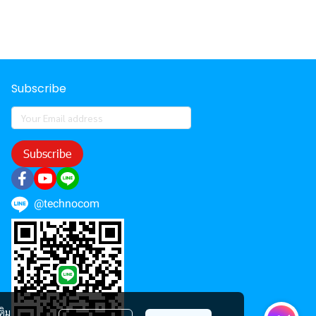
Subscribe
Subscribe
@technocom
ติม