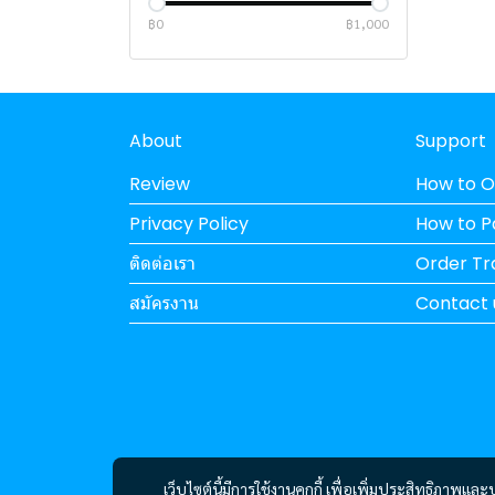
MINI PC
INTEL
HYTE
ระบบระบายความร้อนด้วยน้ำ
PANTUM
฿0
฿1,000
SOFTWARE
INNO3D
GALAX
FUJIFILM
MSI
เครื่องฟอกอากาศ
GIGABYTE
XIGMATEK
PANTUM
INTEL
QPOS
PROJECTOR
POWERCOLOR
THERMALTAKE
XEROX
Xiaomi
About
Support
MOUSE / KEYBOARD
GALAX
SAMA
EPSON
ECOLINK
AVERVISION
Review
How to O
TABLET / SMARTPHONE
MSI
MONTECH
CANNON
EPSON
ACER
Privacy Policy
How to 
Liquid Cooler
CORSAIR
HP
Genius
HUAWEI
ติดต่อเรา
Order Tr
NETWORK
ANTEC
BROTHER
RAPOO
ASUS
สมัครงาน
Contact 
SSD / HARDDISK /
ASUS
SGEAR
REDMI
CUDY
STORAGE
HYPERX
APPLE
TENDA
พาวเวอร์ซัพพลาย
T-FORCE
ANITECH
HUAWEI
เก้าอี้เกมมิ่ง
MSI
MONTECH
LENOVO
HIKVISION
เมนบอร์ด
SPATIUM
SILVERSTONE
ASUS
HP
ReYee
อุปกรณ์ เกมมิ่ง
APACER
SUPER FLOWER
THERMALTAKE
ASROCK
เว็บไซต์นี้มีการใช้งานคุกกี้ เพื่อเพิ่มประสิทธิภาพ