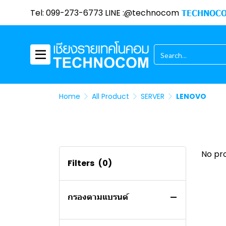
PROMOTION
HIKVISION
Tel: 099-273-6773 LINE :@technocom
TECHNOCO
เครื่องจักรเย็บผ้า
TENDA
พาวเวอร์ซัพพลาย
อแดปเตอร์
ASUS
CPU Promotion
BROTHER
ไมโครโฟน / ลำโพง
TAPO
Promotion Mainboard
INNERGIE
ซิลิโคน
Gaming Gear Promotion
EZDIY - FAB
BMB
TECHNOCOM
Ram Promotion
ROG
Home
All Product
SERVER
LENOVO
COMPUTER EXPO
Printer Promotino
GELID SOLUTIONS
NAS
COMPUTER / ALL IN ONE
Monitor Promotion
ARCTIC
PC
TV
SYNOLOGY
Notebook Promotion
COOLING
OS
LG
No pr
All in One Pc Promotion
Filters
(0)
CASE
TECHNOCOM CLEARANCE
Graphic Card Promotion
SALE
SSD
กรองตามแบรนด์
โน๊ตบุ๊ค
MAINBOARD
หน้าจอคอมพิวเตอร์
CPU
HP NOTEBOOK