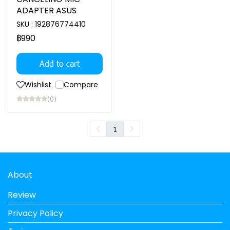
ADAPTER ASUS
SKU : 192876774410
฿990
Add to cart
Wishlist
Compare
(0)
1
About
Review
Privacy Policy