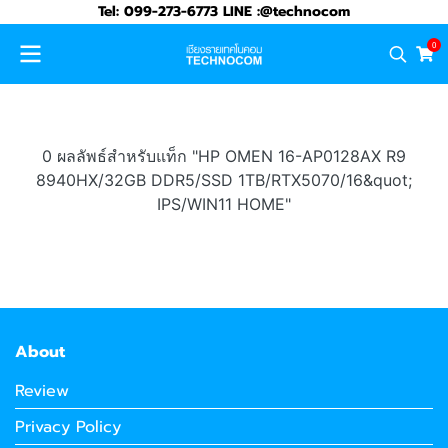
Tel: 099-273-6773 LINE :@technocom
0
0 ผลลัพธ์สำหรับแท็ก "HP OMEN 16-AP0128AX R9
8940HX/32GB DDR5/SSD 1TB/RTX5070/16&quot;
IPS/WIN11 HOME"
About
Review
Privacy Policy