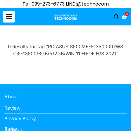
Tel: 099-273-6773 LINE :@technocom
0
0 Results for tag "PC ASUS S500ME-513500007WS
Ci5-13500/8GB/512GB/WIN 11 H+OF H/S 2021"
About
Review
Privacy Policy
ติดต่อเรา